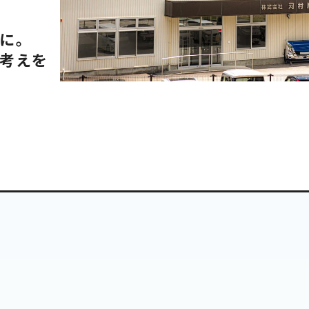
に。
考えを