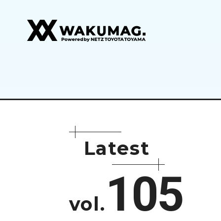
L
a
t
e
s
t
105
vol.