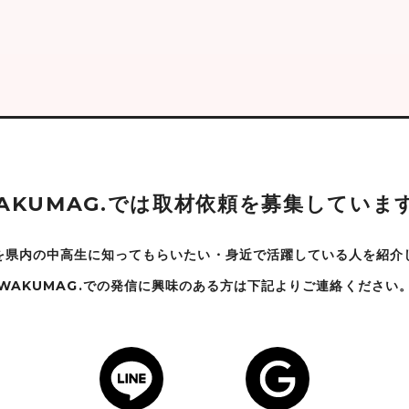
A
K
U
M
A
G
.
で
は
取
材
依
頼
を
募
集
し
て
い
ま
を県内の中高生に知ってもらいたい・身近で
活躍している人を紹介
WAKUMAG.での発信に興味のある方は下記よりご連絡ください