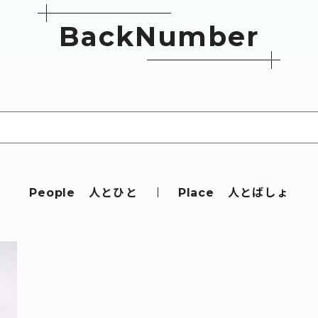
B
a
c
k
N
u
m
b
e
r
人とひと
人とばしょ
People
Place