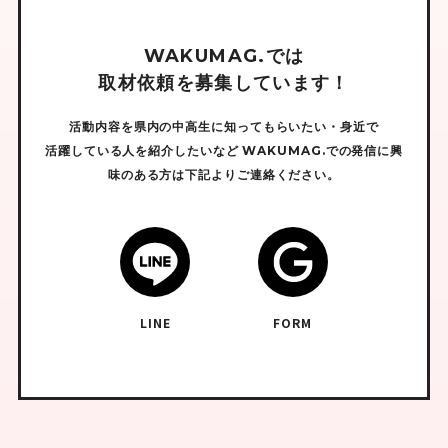
W
A
K
U
M
A
G
.
で
は
取
材
依
頼
を
募
集
し
て
い
ま
す
！
活動内容を県内の中高生に知ってもらいたい・身近で
活躍している人を紹介したいなど
WAKUMAG.での発信に興
味のある方は下記よりご連絡ください。
LINE
FORM