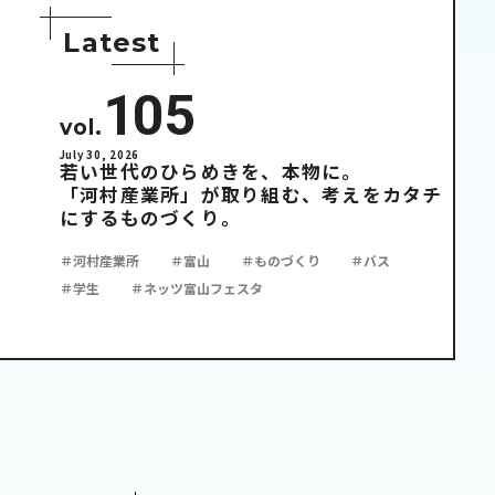
L
a
t
e
s
t
105
vol.
July 30, 2026
若い世代のひらめきを、本物に。
「河村産業所」が取り組む、考えをカタチ
にするものづくり。
＃河村産業所
＃富山
＃ものづくり
＃バス
＃学生
＃ネッツ富山フェスタ