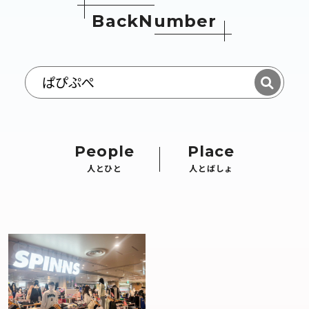
B
a
c
k
N
u
m
b
e
r
People
Place
人とひと
人とばしょ