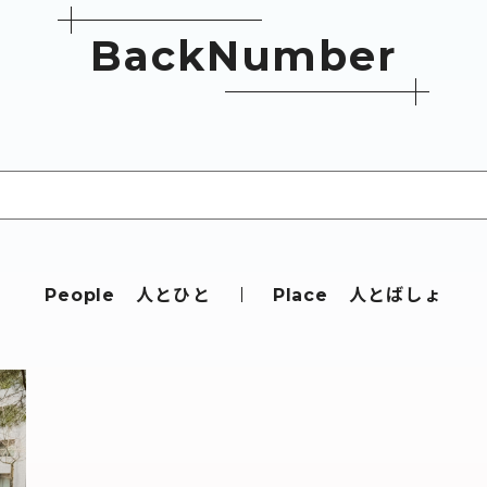
B
a
c
k
N
u
m
b
e
r
人とひと
人とばしょ
People
Place