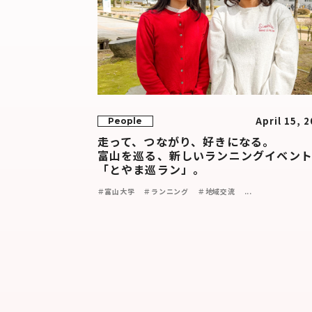
April 15, 
People
走って、つながり、好きになる。
富山を巡る、新しいランニングイベン
「とやま巡ラン」。
＃富山大学
＃ランニング
＃地域交流
...