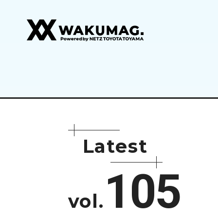
L
a
t
e
s
t
105
vol.