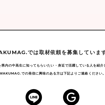
A
K
U
M
A
G
.
で
は
取
材
依
頼
を
募
集
し
て
い
ま
を県内の中高生に知ってもらいたい・身近で
活躍している人を紹介
WAKUMAG.での発信に興味のある方は下記よりご連絡ください