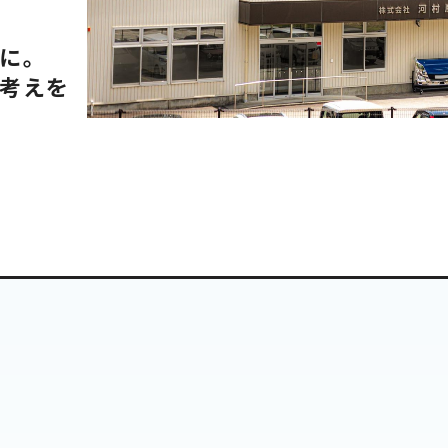
に。
考えを