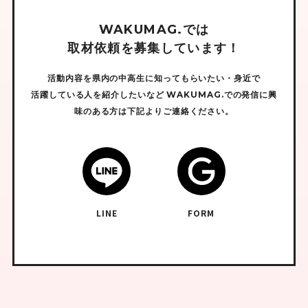
W
A
K
U
M
A
G
.
で
は
取
材
依
頼
を
募
集
し
て
い
ま
す
！
活動内容を県内の中高生に知ってもらいたい・身近で
活躍している人を紹介したいなど
WAKUMAG.での発信に興
味のある方は下記よりご連絡ください。
LINE
FORM