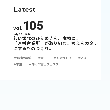
L
a
t
e
s
t
105
vol.
July 30, 2026
若い世代のひらめきを、本物に。
「河村産業所」が取り組む、考えをカタチ
にするものづくり。
＃河村産業所
＃富山
＃ものづくり
＃バス
＃学生
＃ネッツ富山フェスタ