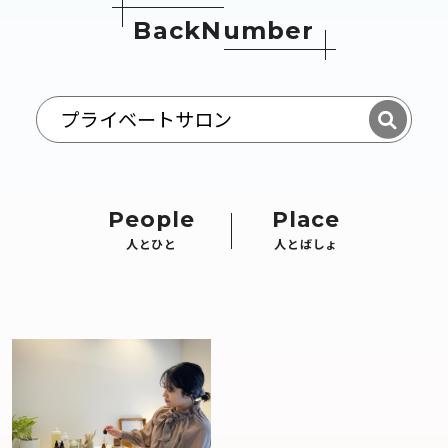
B
a
c
k
N
u
m
b
e
r
People
Place
人とひと
人とばしょ