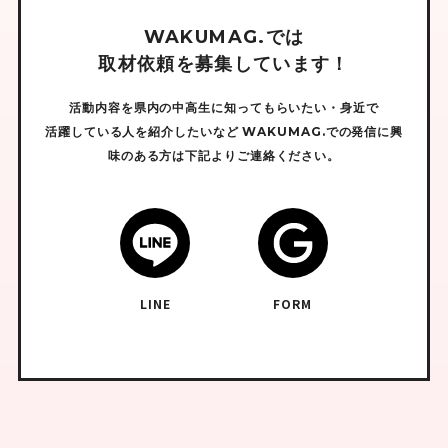
W
A
K
U
M
A
G
.
で
は
取
材
依
頼
を
募
集
し
て
い
ま
す
！
活動内容を県内の中高生に知ってもらいたい・身近で
活躍している人を紹介したいなど
WAKUMAG.での発信に興
味のある方は下記よりご連絡ください。
LINE
FORM