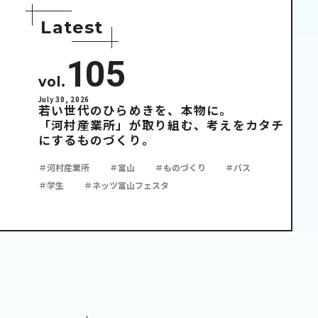
L
a
t
e
s
t
105
vol.
July 30, 2026
若い世代のひらめきを、本物に。
「河村産業所」が取り組む、考えをカタチ
にするものづくり。
＃河村産業所
＃富山
＃ものづくり
＃バス
＃学生
＃ネッツ富山フェスタ