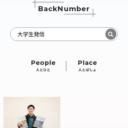
B
a
c
k
N
u
m
b
e
r
People
Place
人とひと
人とばしょ