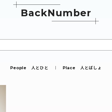
B
a
c
k
N
u
m
b
e
r
人とひと
人とばしょ
People
Place