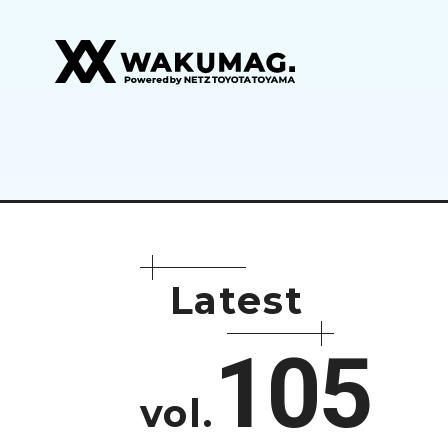
L
a
t
e
s
t
105
vol.