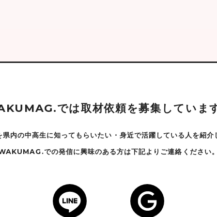
A
K
U
M
A
G
.
で
は
取
材
依
頼
を
募
集
し
て
い
ま
を県内の中高生に知ってもらいたい・身近で
活躍している人を紹介
WAKUMAG.での発信に興味のある方は下記よりご連絡ください