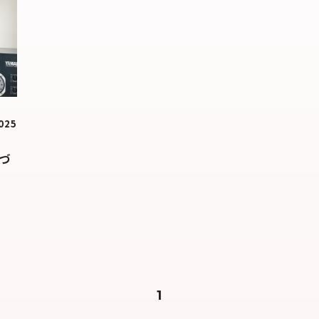
025
のづ
1