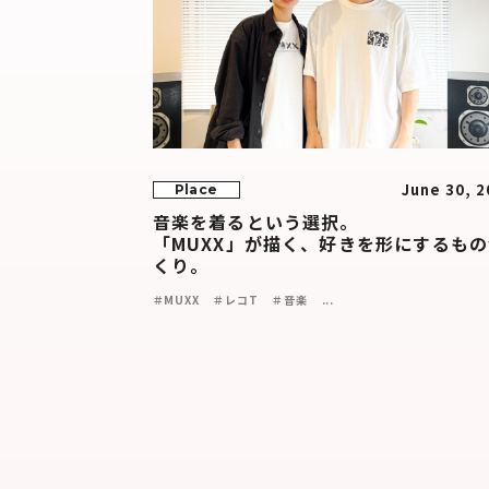
June 30, 2
Place
音楽を着るという選択。
「MUXX」が描く、好きを形にするも
くり。
＃MUXX
＃レコT
＃音楽
...