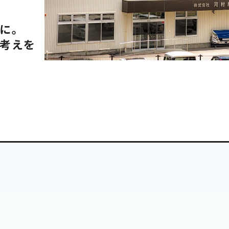
に。
考えを