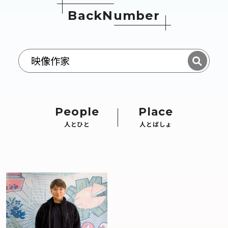
B
a
c
k
N
u
m
b
e
r
People
Place
人とひと
人とばしょ