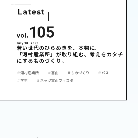
L
a
t
e
s
t
105
vol.
July 30, 2026
若い世代のひらめきを、本物に。
「河村産業所」が取り組む、考えをカタチ
にするものづくり。
＃河村産業所
＃富山
＃ものづくり
＃バス
＃学生
＃ネッツ富山フェスタ