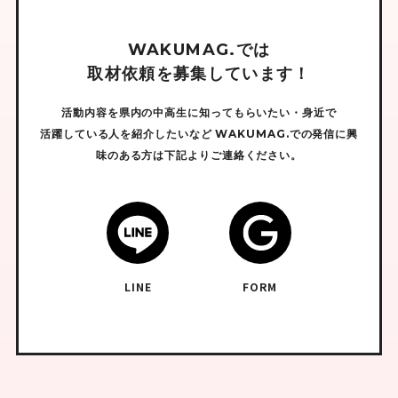
W
A
K
U
M
A
G
.
で
は
取
材
依
頼
を
募
集
し
て
い
ま
す
！
活動内容を県内の中高生に知ってもらいたい・身近で
活躍している人を紹介したいなど
WAKUMAG.での発信に興
味のある方は下記よりご連絡ください。
LINE
FORM