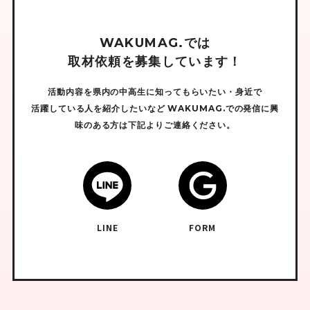
W
A
K
U
M
A
G
.
で
は
取
材
依
頼
を
募
集
し
て
い
ま
す
！
活動内容を県内の中高生に知ってもらいたい・身近で
活躍している人を紹介したいなど
WAKUMAG.での発信に興
味のある方は下記よりご連絡ください。
LINE
FORM