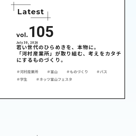
L
a
t
e
s
t
105
vol.
July 30, 2026
若い世代のひらめきを、本物に。
「河村産業所」が取り組む、考えをカタチ
にするものづくり。
＃河村産業所
＃富山
＃ものづくり
＃バス
＃学生
＃ネッツ富山フェスタ