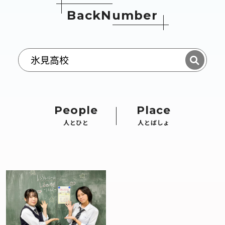
B
a
c
k
N
u
m
b
e
r
People
Place
人とひと
人とばしょ