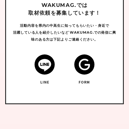
W
A
K
U
M
A
G
.
で
は
取
材
依
頼
を
募
集
し
て
い
ま
す
！
活動内容を県内の中高生に知ってもらいたい・身近で
活躍している人を紹介したいなど
WAKUMAG.での発信に興
味のある方は下記よりご連絡ください。
LINE
FORM