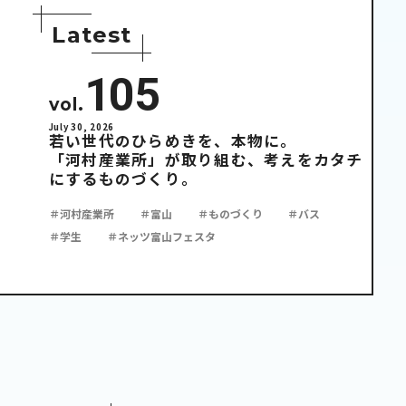
L
a
t
e
s
t
105
vol.
July 30, 2026
若い世代のひらめきを、本物に。
「河村産業所」が取り組む、考えをカタチ
にするものづくり。
＃河村産業所
＃富山
＃ものづくり
＃バス
＃学生
＃ネッツ富山フェスタ