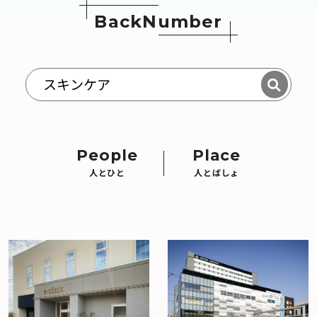
B
a
c
k
N
u
m
b
e
r
People
Place
人とひと
人とばしょ