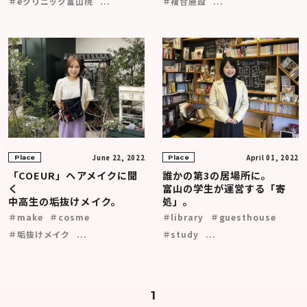
＃eクリニック富山院
...
＃複合施設
...
June 22, 2022
April 01, 2022
Place
Place
「COEUR」ヘアメイクに聞
誰かの第3の居場所に。
く
富山の学生が運営する「寄
中高生の垢抜けメイク。
処」。
＃make
＃cosme
＃library
＃guesthouse
＃垢抜けメイク
...
＃study
...
1