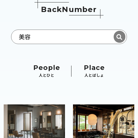
B
a
c
k
N
u
m
b
e
r
People
Place
人とひと
人とばしょ