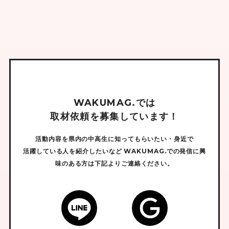
W
A
K
U
M
A
G
.
で
は
取
材
依
頼
を
募
集
し
て
い
ま
す
！
活動内容を県内の中高生に知ってもらいたい・身近で
活躍している人を紹介したいなど
WAKUMAG.での発信に興
味のある方は下記よりご連絡ください。