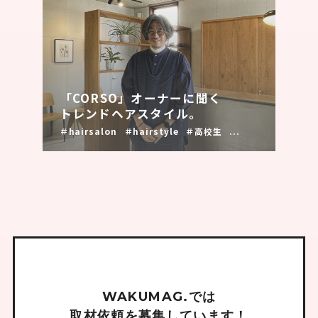
「CORSO」オーナーに聞く
トレンドヘアスタイル。
＃hairsalon
＃hairstyle
＃高校生
...
W
A
K
U
M
A
G
.
で
は
取
材
依
頼
を
募
集
し
て
い
ま
す
！