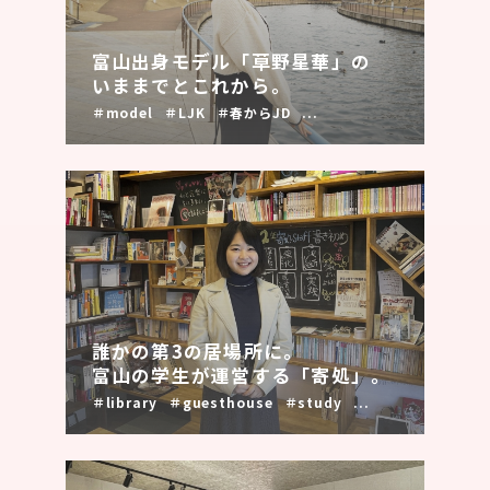
富山出身モデル「草野星華」の
いままでとこれから。
＃model
＃LJK
＃春からJD
...
誰かの第3の居場所に。
富山の学生が運営する「寄処」。
＃library
＃guesthouse
＃study
...