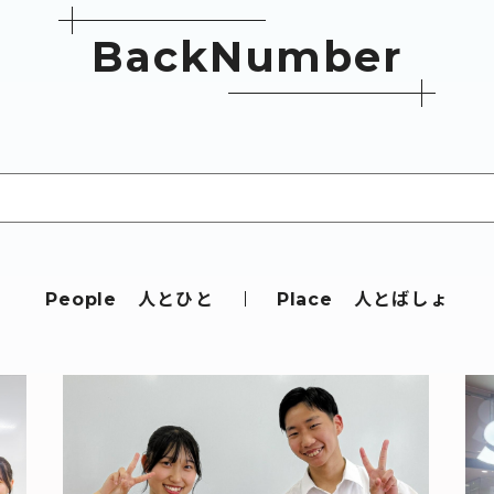
B
a
c
k
N
u
m
b
e
r
人とひと
人とばしょ
People
Place