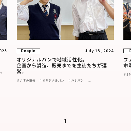
025
July 15, 2024
People
」
オリジナルパンで地域活性化。
フ
企画から製造、販売までを生徒たちが運
市
来。
営。
＃SP
＃いずみ高校
＃オリジナルパン
＃ハレパン
...
1