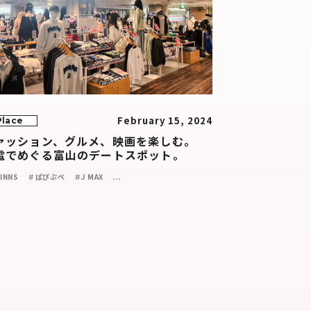
February 15, 2024
Place
ァッション、グルメ、映画を楽しむ。
電でめぐる富山のデートスポット。
INNS
＃ぱぴぷぺ
＃J MAX
...