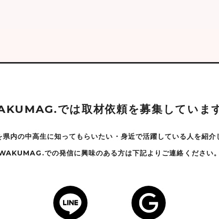
A
K
U
M
A
G
.
で
は
取
材
依
頼
を
募
集
し
て
い
ま
を県内の中高生に知ってもらいたい・身近で
活躍している人を紹介
WAKUMAG.での発信に興味のある方は下記よりご連絡ください