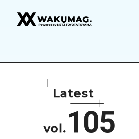
L
a
t
e
s
t
105
vol.