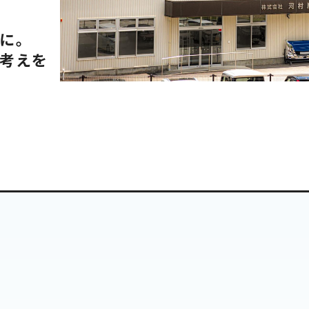
に。
考えを