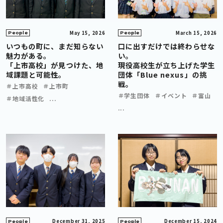
May 15, 2026
March 15, 2026
People
People
いつもの町に、まだ知らない
口に出すだけでは終わらせな
魅力がある。
い。
「上市高校」が見つけた、地
現役高校生が立ち上げた学生
域課題と可能性。
団体「Blue nexus」の挑
戦。
＃上市高校
＃上市町
＃学生団体
＃イベント
＃富山
＃地域活性化
...
...
December 31, 2025
December 15, 2024
People
People