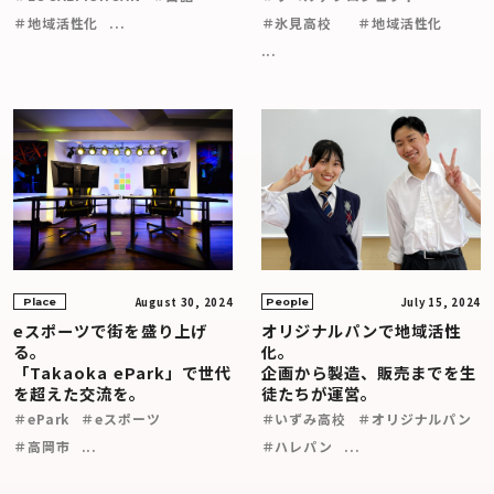
＃地域活性化
...
＃氷見高校
＃地域活性化
...
August 30, 2024
July 15, 2024
Place
People
eスポーツで街を盛り上げ
オリジナルパンで地域活性
る。
化。
「Takaoka ePark」で世代
企画から製造、販売までを生
を超えた交流を。
徒たちが運営。
＃ePark
＃eスポーツ
＃いずみ高校
＃オリジナルパン
＃高岡市
...
＃ハレパン
...