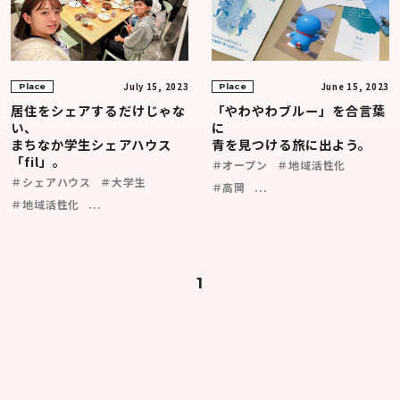
July 15, 2023
June 15, 2023
Place
Place
居住をシェアするだけじゃな
「やわやわブルー」を合言葉
い、
に
まちなか学生シェアハウス
青を見つける旅に出よう。
「fil」。
＃オープン
＃地域活性化
＃シェアハウス
＃大学生
＃高岡
...
＃地域活性化
...
1