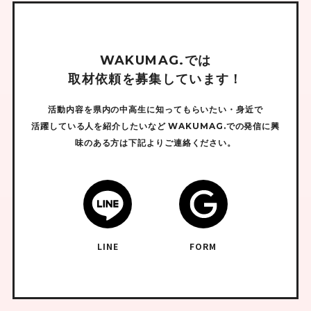
W
A
K
U
M
A
G
.
で
は
取
材
依
頼
を
募
集
し
て
い
ま
す
！
活動内容を県内の中高生に知ってもらいたい・身近で
活躍している人を紹介したいなど
WAKUMAG.での発信に興
味のある方は下記よりご連絡ください。
LINE
FORM