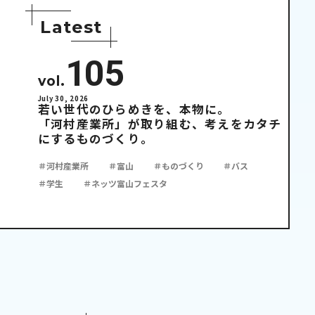
L
a
t
e
s
t
105
vol.
July 30, 2026
若い世代のひらめきを、本物に。
「河村産業所」が取り組む、考えをカタチ
にするものづくり。
＃河村産業所
＃富山
＃ものづくり
＃バス
＃学生
＃ネッツ富山フェスタ