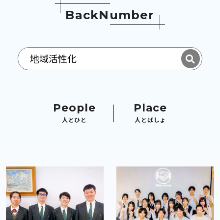
B
a
c
k
N
u
m
b
e
r
People
Place
人とひと
人とばしょ