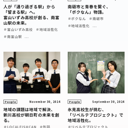
人が「通り過ぎる駅」から
南砺市と青春を繋ぐ、
「留まる駅」へ。
「ボクなん」物語。
富山いずみ高校が創る、南富
＃ボクなん
＃南砺市
山駅の未来。
＃地域活性化
...
＃富山いずみ高校
＃地域活性化
＃南富山駅
...
November 30, 2024
September 30, 2024
People
People
地域の課題は地域で解決、
氷見高校生が挑む、
新川高校が朝日町の未来を創
「リベルテプロジェクト」で
る。
地域活性化。
＃LOCALFISHCAN
＃缶詰
＃リベルテプロジェクト