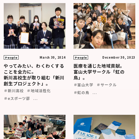
March 30, 2024
December 30, 2023
People
People
やってみたい、わくわくする
医療を通じた地域貢献。
ことを全力に。
富山大学サークル「虹の
新川高校生が取り組む「新川
鳥」。
創生プロジェクト」。
＃富山大学
＃サークル
＃新川高校
＃地域活性化
＃虹の鳥
...
＃eスポーツ部
...