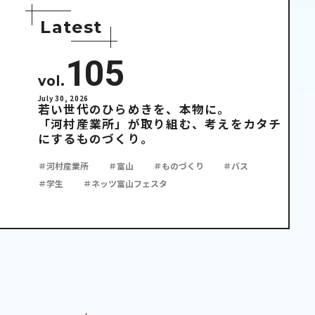
L
a
t
e
s
t
105
vol.
July 30, 2026
若い世代のひらめきを、本物に。
「河村産業所」が取り組む、考えをカタチ
にするものづくり。
＃河村産業所
＃富山
＃ものづくり
＃バス
＃学生
＃ネッツ富山フェスタ