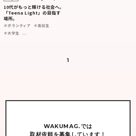
10代がもっと輝ける社会へ。
「Teena Light」の目指す
場所。
＃ボランティア
＃高校生
＃大学生
...
1
W
A
K
U
M
A
G
.
で
は
取
材
依
頼
を
募
集
し
て
い
ま
す
！