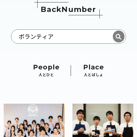
B
a
c
k
N
u
m
b
e
r
People
Place
人とひと
人とばしょ