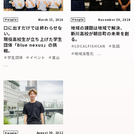
March 15, 2026
November 30, 2024
People
People
口に出すだけでは終わらせな
地域の課題は地域で解決、
い。
新川高校が朝日町の未来を創
現役高校生が立ち上げた学生
る。
団体「Blue nexus」の挑
＃LOCALFISHCAN
＃缶詰
戦。
＃地域活性化
...
＃学生団体
＃イベント
＃富山
...
August 30, 2022
People