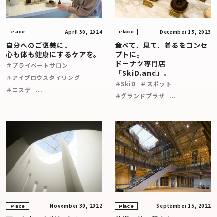
April 30, 2024
December 15, 2023
Place
Place
自分へのご褒美に、
食べて、見て、着るをコンセ
心も体も健康にするケアを。
プトに。
ドーナツ専門店
＃プライベートサロン
「SkiD.and」。
＃アイブロウスタイリング
＃SkiD
＃スポット
＃エステ
...
＃グランドプラザ
...
November 30, 2022
September 15, 2022
Place
Place