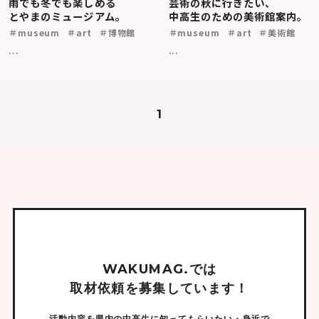
雨でも冬でも楽しめる
芸術の秋に行きたい、
とやまのミュージアム。
中高生のための美術館案内。
＃museum
＃art
＃博物館
＃museum
＃art
＃美術館
...
...
1
W
A
K
U
M
A
G
.
で
は
取
材
依
頼
を
募
集
し
て
い
ま
す
！
活動内容を県内の中高生に知ってもらいたい・身近で