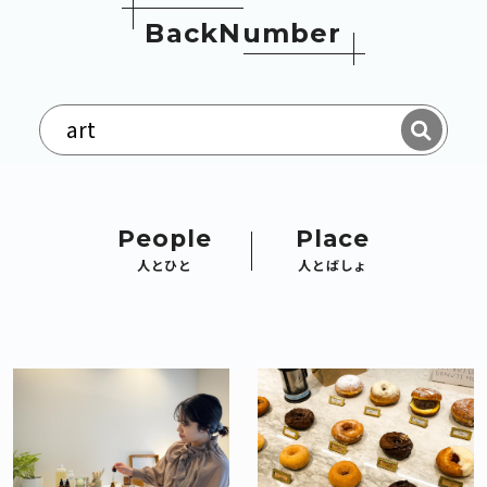
B
a
c
k
N
u
m
b
e
r
People
Place
人とひと
人とばしょ