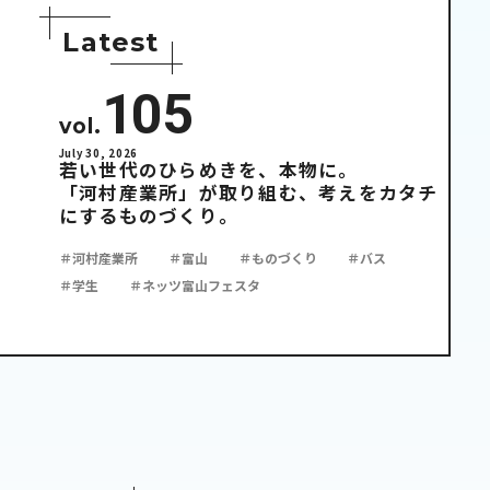
L
a
t
e
s
t
105
vol.
July 30, 2026
若い世代のひらめきを、本物に。
「河村産業所」が取り組む、考えをカタチ
にするものづくり。
＃河村産業所
＃富山
＃ものづくり
＃バス
＃学生
＃ネッツ富山フェスタ