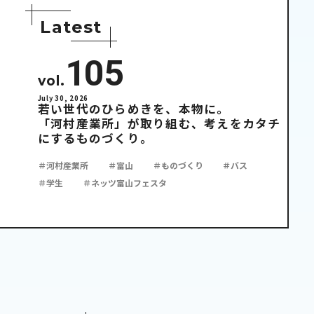
L
a
t
e
s
t
105
vol.
July 30, 2026
若い世代のひらめきを、本物に。
「河村産業所」が取り組む、考えをカタチ
にするものづくり。
＃河村産業所
＃富山
＃ものづくり
＃バス
＃学生
＃ネッツ富山フェスタ