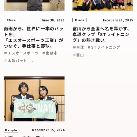
June 30, 2026
February 28, 2025
Place
Place
南砺から、世界に一本のバッ
富山から全国へ名を轟かす、
トを。
卓球クラブ「STライトニン
「エスオースポーツ工業」が
グ」の熱き戦い。
つなぐ、手仕事と野球。
＃卓球
＃STライトニング
＃エスオースポーツ
＃南砺市
＃富山
...
＃木製バット
...
December 15, 2024
People