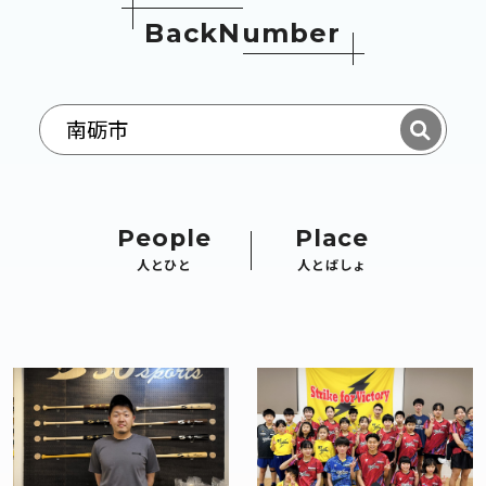
B
a
c
k
N
u
m
b
e
r
People
Place
人とひと
人とばしょ