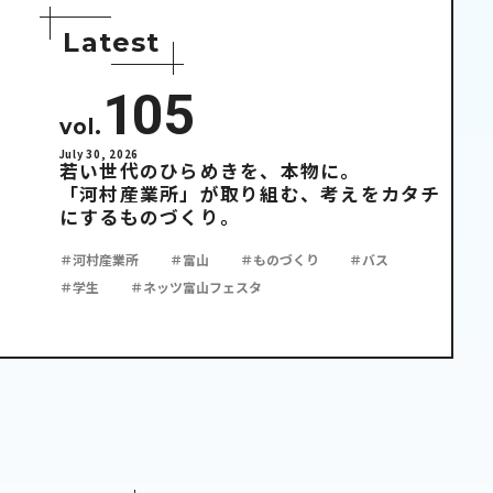
L
a
t
e
s
t
105
vol.
July 30, 2026
若い世代のひらめきを、本物に。
「河村産業所」が取り組む、考えをカタチ
にするものづくり。
＃河村産業所
＃富山
＃ものづくり
＃バス
＃学生
＃ネッツ富山フェスタ