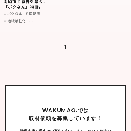
南砺市と青春を繋ぐ、
「ボクなん」物語。
＃ボクなん
＃南砺市
＃地域活性化
...
1
W
A
K
U
M
A
G
.
で
は
取
材
依
頼
を
募
集
し
て
い
ま
す
！
活動内容を県内の中高生に知ってもらいたい・身近で