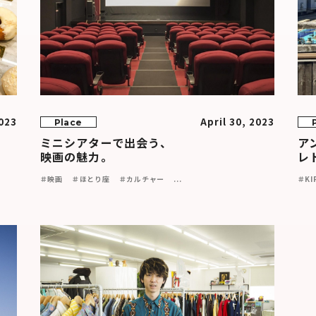
023
April 30, 2023
Place
ミニシアターで出会う、
ア
映画の魅力。
レ
＃映画
＃ほとり座
＃カルチャー
...
＃KI