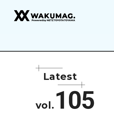
L
a
t
e
s
t
105
vol.