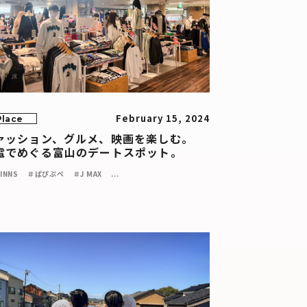
February 15, 2024
Place
ァッション、グルメ、映画を楽しむ。
電でめぐる富山のデートスポット。
INNS
＃ぱぴぷぺ
＃J MAX
...