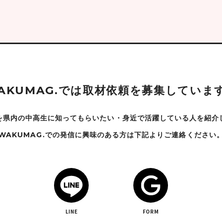
A
K
U
M
A
G
.
で
は
取
材
依
頼
を
募
集
し
て
い
ま
を県内の中高生に知ってもらいたい・身近で
活躍している人を紹介
WAKUMAG.での発信に興味のある方は下記よりご連絡ください
LINE
FORM