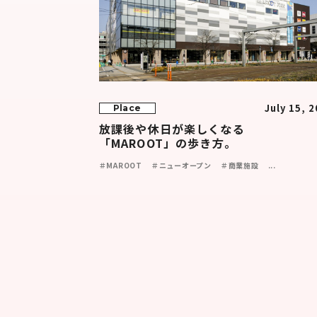
July 15, 
Place
放課後や休日が楽しくなる
「MAROOT」の歩き方。
＃MAROOT
＃ニューオープン
＃商業施設
...