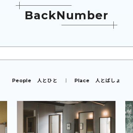
B
a
c
k
N
u
m
b
e
r
人とひと
人とばしょ
People
Place