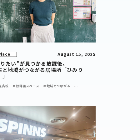
August 15, 2025
Place
やりたい”が見つかる放課後。
生と地域がつながる居場所「ひみり
。」
見高校
＃放課後スペース
＃地域とつながる
...