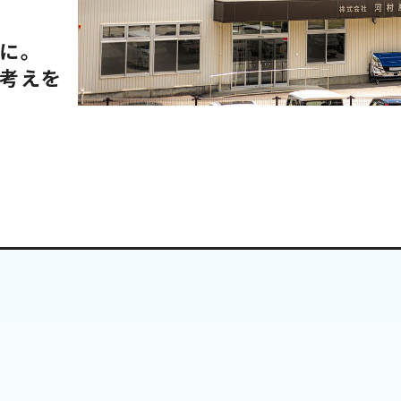
に。
考えを