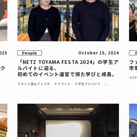
025
October 15, 2024
People
「NETZ TOYAMA FESTA 2024」の学生ア
フ
るク
ルバイトに迫る、
市
初めてのイベント運営で得た学びと成長。
＃SP
＃ネッツ富山フェスタ
＃イベント
＃学生アルバイト
...