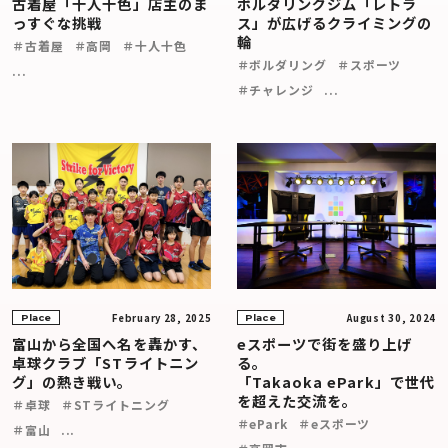
古着屋「十人十色」店主のま
ボルダリングジム「レトラ
っすぐな挑戦
ス」が広げるクライミングの
輪
＃古着屋
＃高岡
＃十人十色
＃ボルダリング
＃スポーツ
...
＃チャレンジ
...
February 28, 2025
August 30, 2024
Place
Place
富山から全国へ名を轟かす、
eスポーツで街を盛り上げ
卓球クラブ「STライトニン
る。
グ」の熱き戦い。
「Takaoka ePark」で世代
を超えた交流を。
＃卓球
＃STライトニング
＃ePark
＃eスポーツ
＃富山
...