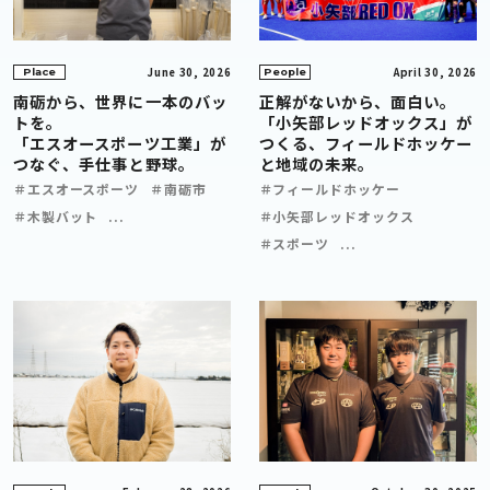
June 30, 2026
April 30, 2026
Place
People
南砺から、世界に一本のバッ
正解がないから、面白い。
トを。
「小矢部レッドオックス」が
「エスオースポーツ工業」が
つくる、フィールドホッケー
つなぐ、手仕事と野球。
と地域の未来。
＃エスオースポーツ
＃南砺市
＃フィールドホッケー
＃木製バット
...
＃小矢部レッドオックス
＃スポーツ
...