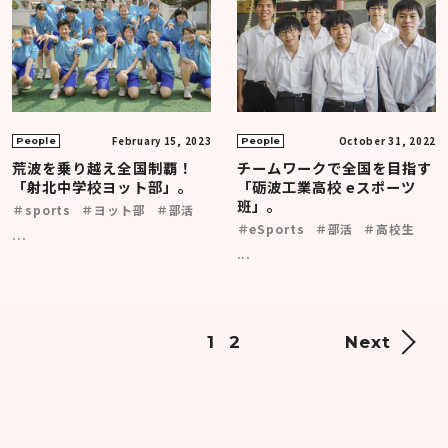
February 15, 2023
October 31, 2022
People
People
荒波を乗り越え全国制覇！
チームワークで全国を目指す
「射北中学校ヨット部」。
「砺波工業高校 eスポーツ
班」。
＃sports
＃ヨット部
＃部活
＃eSports
＃部活
＃高校生
...
...
1
2
Next