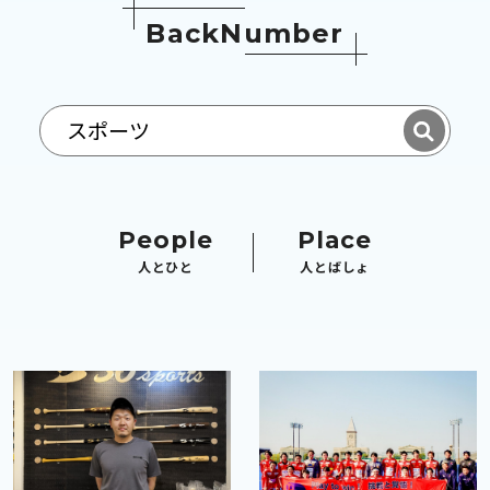
B
a
c
k
N
u
m
b
e
r
People
Place
人とひと
人とばしょ