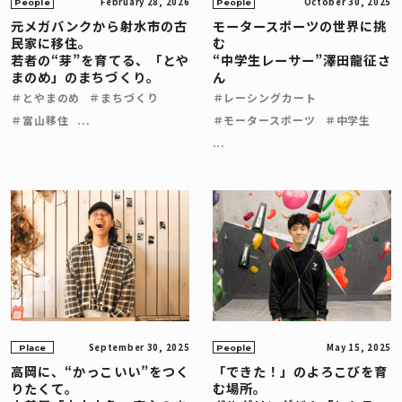
February 28, 2026
October 30, 2025
People
People
元メガバンクから射水市の古
モータースポーツの世界に挑
民家に移住。
む
若者の“芽”を育てる、「とや
“中学生レーサー”澤田龍征さ
まのめ」のまちづくり。
ん
＃とやまのめ
＃まちづくり
＃レーシングカート
＃富山移住
...
＃モータースポーツ
＃中学生
...
September 30, 2025
May 15, 2025
Place
People
高岡に、“かっこいい”をつく
「できた！」のよろこびを育
りたくて。
む場所。