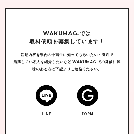
W
A
K
U
M
A
G
.
で
は
取
材
依
頼
を
募
集
し
て
い
ま
す
！
活動内容を県内の中高生に知ってもらいたい・身近で
活躍している人を紹介したいなど
WAKUMAG.での発信に興
味のある方は下記よりご連絡ください。
LINE
FORM