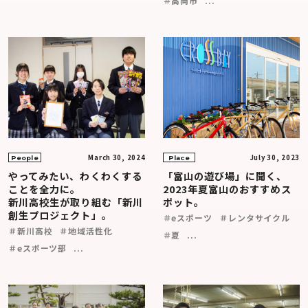
＃高岡市
...
March 30, 2024
July 30, 2023
People
Place
やってみたい、わくわくする
「富山の遊び場」に聞く、
ことを全力に。
2023年夏富山のおすすめス
新川高校生が取り組む「新川
ポット。
創生プロジェクト」。
＃eスポーツ
＃レンタサイクル
＃新川高校
＃地域活性化
＃夏
...
＃eスポーツ部
...