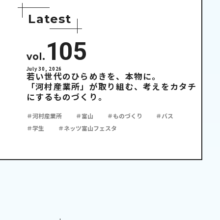
L
a
t
e
s
t
105
vol.
July 30, 2026
若い世代のひらめきを、本物に。
「河村産業所」が取り組む、考えをカタチ
にするものづくり。
＃河村産業所
＃富山
＃ものづくり
＃バス
＃学生
＃ネッツ富山フェスタ