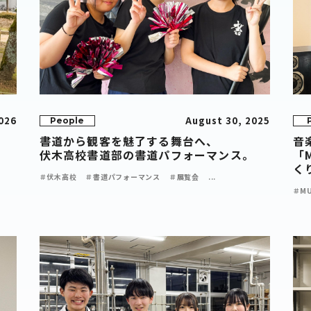
2026
August 30, 2025
People
書道から観客を魅了する舞台へ、
音
ト
伏木高校書道部の書道パフォーマンス。
「
く
＃伏木高校
＃書道パフォーマンス
＃展覧会
...
＃MU