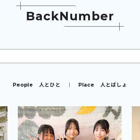
B
a
c
k
N
u
m
b
e
r
人とひと
人とばしょ
People
Place