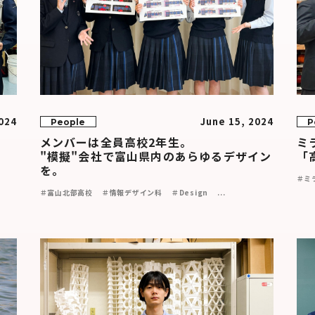
024
June 15, 2024
People
P
メンバーは全員高校2年生。
ミ
挑
"模擬"会社で富山県内のあらゆるデザイン
「高
を。
＃ミ
＃富山北部高校
＃情報デザイン科
＃Design
...