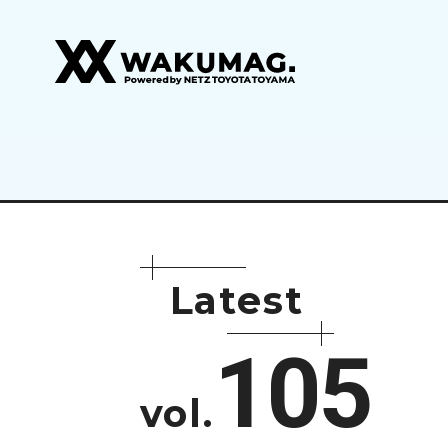
L
a
t
e
s
t
105
vol.