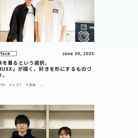
June 30, 2025
Place
楽を着るという選択。
MUXX」が描く、好きを形にするものづ
り。
XX
＃レコT
＃音楽
...