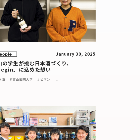
January 30, 2025
eople
山の学生が挑む日本酒づくり、
Begin」に込めた想い
本酒
＃富山国際大学
＃ビギン
...