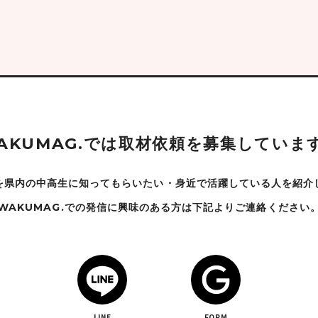
A
K
U
M
A
G
.
で
は
取
材
依
頼
を
募
集
し
て
い
ま
を県内の中高生に知ってもらいたい・身近で
活躍している人を紹介
WAKUMAG.での発信に興味のある方は下記よりご連絡ください
LINE
FORM