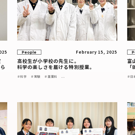
025
February 15, 2025
People
P
賞
高校生が小学校の先生に。
富
分ら
科学の楽しさを届ける特別授業。
「
＃科学
＃実験
＃薬業科
...
＃日