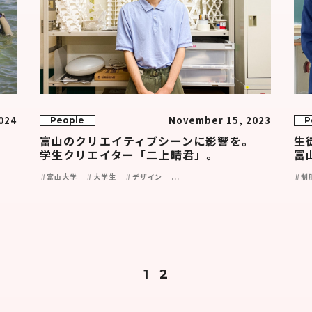
024
November 15, 2023
People
P
富山のクリエイティブシーンに影響を。
生
学生クリエイター「二上晴君」。
富
＃富山大学
＃大学生
＃デザイン
...
＃制
1
2