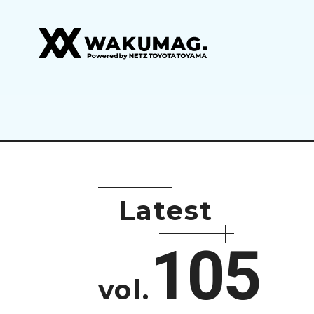
L
a
t
e
s
t
105
vol.