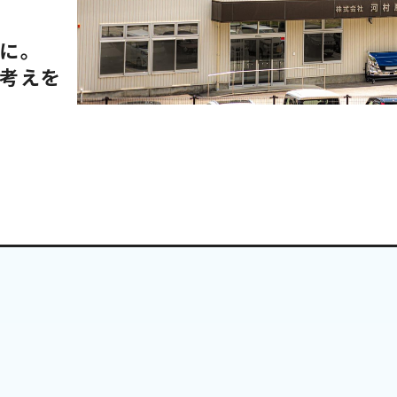
に。
考えを