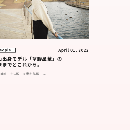
April 01, 2022
eople
山出身モデル「草野星華」の
ままでとこれから。
del
＃LJK
＃春からJD
...