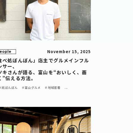
November 15, 2025
eople
食べ処ぼんぼん」店主でグルメインフル
ンサー、
ツキさんが語る、富山を“おいしく、面
く”伝える方法。
べ処ぼんぼん
＃富山グルメ
＃地域密着
...