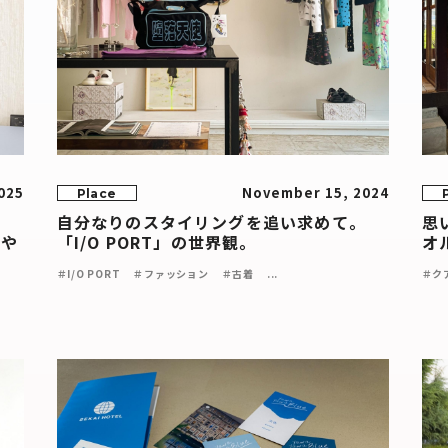
2025
November 15, 2024
Place
自分なりのスタイリングを追い求めて。
思
とや
「I/O PORT」の世界観。
オ
＃I/O PORT
＃ファッション
＃古着
...
＃ク