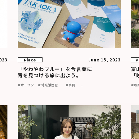
023
June 15, 2023
Place
P
「やわやわブルー」を合言葉に
富
青を見つける旅に出よう。
「
＃オープン
＃地域活性化
＃高岡
...
＃映