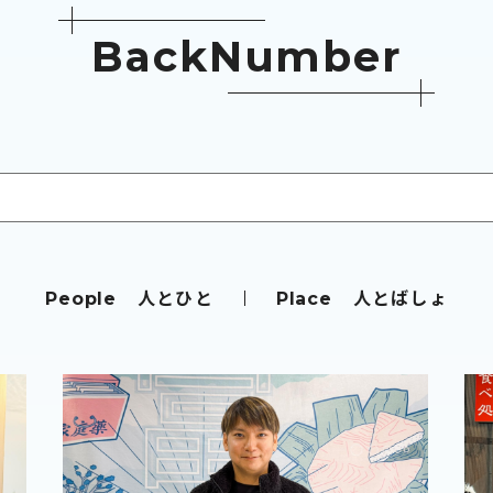
B
a
c
k
N
u
m
b
e
r
人とひと
人とばしょ
People
Place