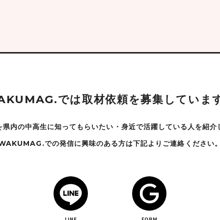
A
K
U
M
A
G
.
で
は
取
材
依
頼
を
募
集
し
て
い
ま
を県内の中高生に知ってもらいたい・身近で
活躍している人を紹介
WAKUMAG.での発信に興味のある方は下記よりご連絡ください
LINE
FORM