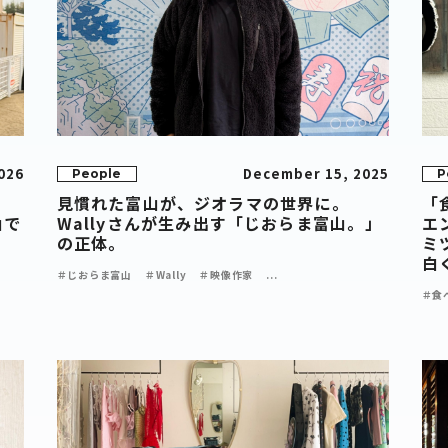
026
December 15, 2025
People
P
見慣れた富山が、ジオラマの世界に。
「
山で
Wallyさんが生み出す「じおらま富山。」
エ
の正体。
ミ
白
＃じおらま富山
＃Wally
＃映像作家
...
＃食