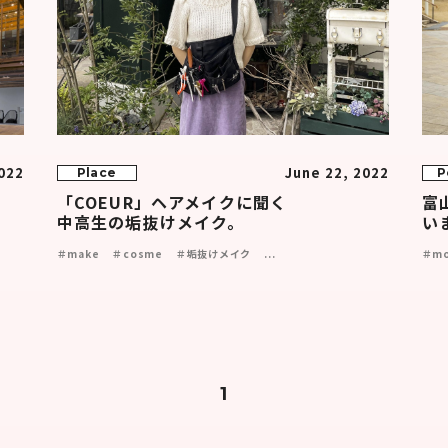
022
June 22, 2022
Place
P
「COEUR」ヘアメイクに聞く
富
中高生の垢抜けメイク。
い
＃make
＃cosme
＃垢抜けメイク
...
＃mo
1