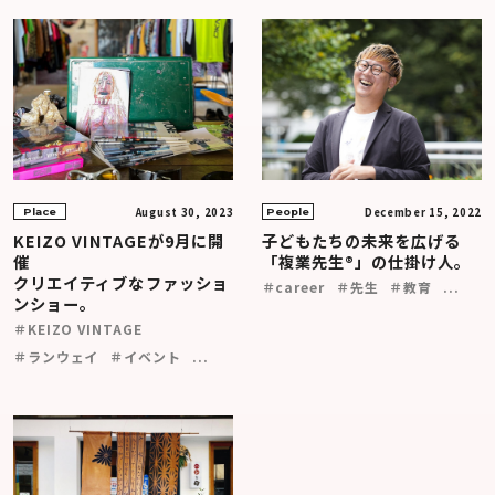
August 30, 2023
December 15, 2022
Place
People
KEIZO VINTAGEが9月に開
子どもたちの未来を広げる
催
「複業先生®」の仕掛け人。
クリエイティブなファッショ
＃career
＃先生
＃教育
...
ンショー。
＃KEIZO VINTAGE
＃ランウェイ
＃イベント
...