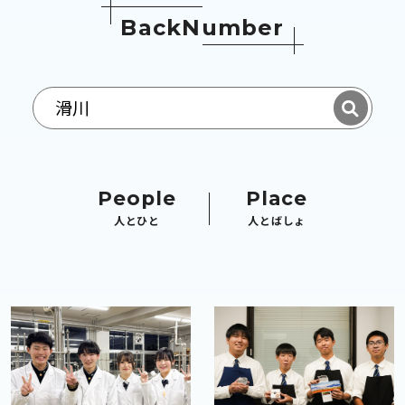
B
a
c
k
N
u
m
b
e
r
People
Place
人とひと
人とばしょ