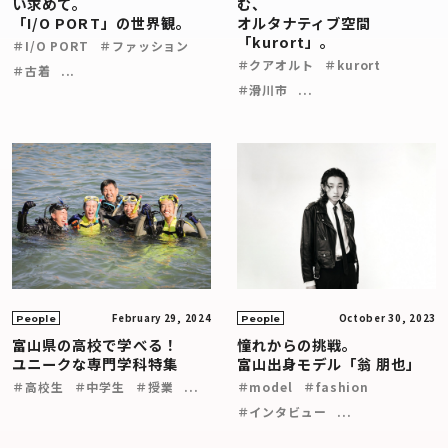
い求めて。
む、
「I/O PORT」の世界観。
オルタナティブ空間
「kurort」。
＃I/O PORT
＃ファッション
＃クアオルト
＃kurort
＃古着
...
＃滑川市
...
February 29, 2024
October 30, 2023
People
People
富山県の高校で学べる！
憧れからの挑戦。
ユニークな専門学科特集
富山出身モデル「翁 朋也」
＃高校生
＃中学生
＃授業
...
＃model
＃fashion
＃インタビュー
...