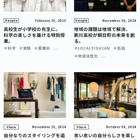
February 15, 2025
November 30, 2024
People
People
高校生が小学校の先生に。
地域の課題は地域で解決、
科学の楽しさを届ける特別授
新川高校が朝日町の未来を創
業。
る。
＃科学
＃実験
＃薬業科
...
＃LOCALFISHCAN
＃缶詰
＃地域活性化
...
November 15, 2024
October 30, 2024
Place
Place
自分なりのスタイリングを追
思い思いの自分らしさを楽し