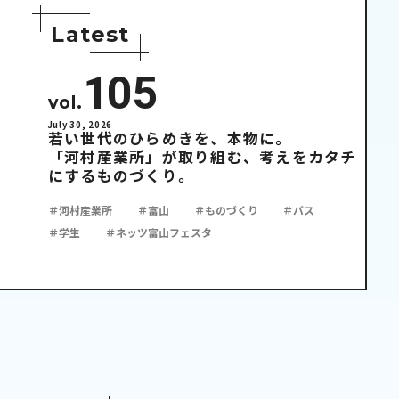
L
a
t
e
s
t
105
vol.
July 30, 2026
若い世代のひらめきを、本物に。
「河村産業所」が取り組む、考えをカタチ
にするものづくり。
＃河村産業所
＃富山
＃ものづくり
＃バス
＃学生
＃ネッツ富山フェスタ