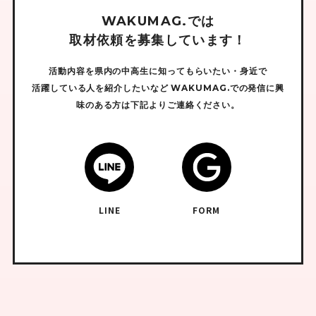
W
A
K
U
M
A
G
.
で
は
取
材
依
頼
を
募
集
し
て
い
ま
す
！
活動内容を県内の中高生に知ってもらいたい・身近で
活躍している人を紹介したいなど
WAKUMAG.での発信に興
味のある方は下記よりご連絡ください。
LINE
FORM