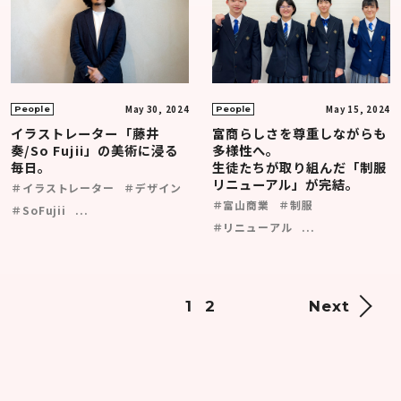
May 30, 2024
May 15, 2024
People
People
イラストレーター「藤井
富商らしさを尊重しながらも
奏/So Fujii」の美術に浸る
多様性へ。
毎日。
生徒たちが取り組んだ「制服
リニューアル」が完結。
＃イラストレーター
＃デザイン
＃富山商業
＃制服
＃SoFujii
...
＃リニューアル
...
1
2
Next