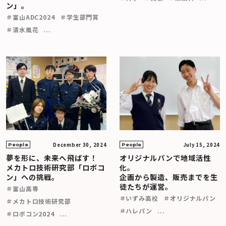
ン」。
＃富山ADC2024
＃学生部門賞
＃清水風花
...
December 30, 2024
July 15, 2024
People
People
夢を形に、未来へ飛ばす！
オリジナルパンで地域活性
メカトロ技術研究部「ロボコ
化。
ン」への挑戦。
企画から製造、販売までを生
徒たちが運営。
＃富山高専
＃いずみ高校
＃オリジナルパン
＃メカトロ技術研究部
＃ハレパン
...
＃ロボコン2024
...