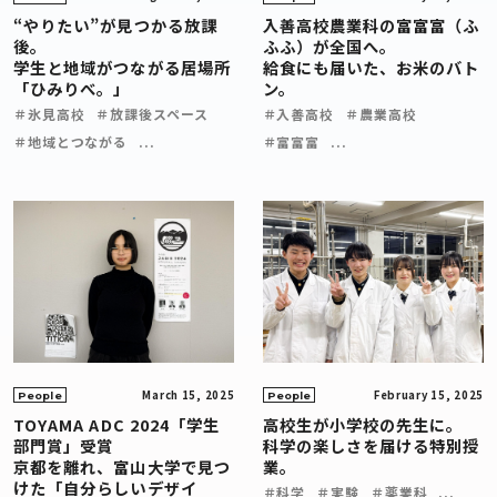
“やりたい”が見つかる放課
入善高校農業科の富富富（ふ
後。
ふふ）が全国へ。
学生と地域がつながる居場所
給食にも届いた、お米のバト
「ひみりべ。」
ン。
＃氷見高校
＃放課後スペース
＃入善高校
＃農業高校
＃地域とつながる
...
＃富富富
...
March 15, 2025
February 15, 2025
People
People
TOYAMA ADC 2024「学生
高校生が小学校の先生に。
部門賞」受賞
科学の楽しさを届ける特別授
京都を離れ、富山大学で見つ
業。
けた「自分らしいデザイ
＃科学
＃実験
＃薬業科
...