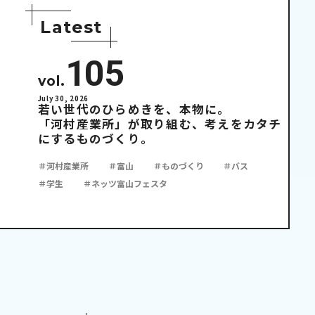
L
a
t
e
s
t
105
vol.
July 30, 2026
若い世代のひらめきを、本物に。
「河村産業所」が取り組む、考えをカタチ
にするものづくり。
＃河村産業所
＃富山
＃ものづくり
＃バス
＃学生
＃ネッツ富山フェスタ