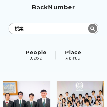
B
a
c
k
N
u
m
b
e
r
People
Place
人とひと
人とばしょ