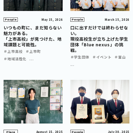
May 15, 2026
March 15, 2026
People
People
いつもの町に、まだ知らない
口に出すだけでは終わらせな
魅力がある。
い。
「上市高校」が見つけた、地
現役高校生が立ち上げた学生
域課題と可能性。
団体「Blue nexus」の挑
戦。
＃上市高校
＃上市町
＃学生団体
＃イベント
＃富山
＃地域活性化
...
...
August 15, 2025
July 30, 2025
Place
People