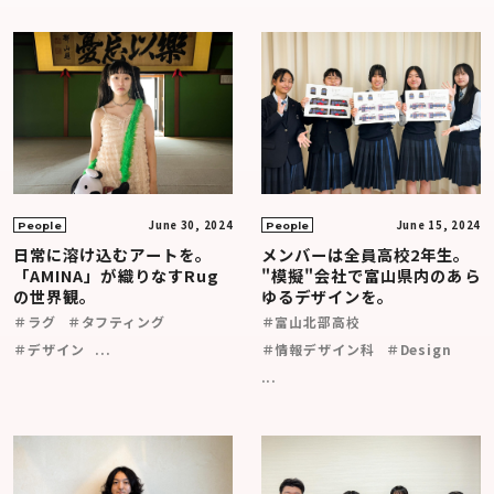
June 30, 2024
June 15, 2024
People
People
日常に溶け込むアートを。
メンバーは全員高校2年生。
「AMINA」が織りなすRug
"模擬"会社で富山県内のあら
の世界観。
ゆるデザインを。
＃ラグ
＃タフティング
＃富山北部高校
＃デザイン
...
＃情報デザイン科
＃Design
...