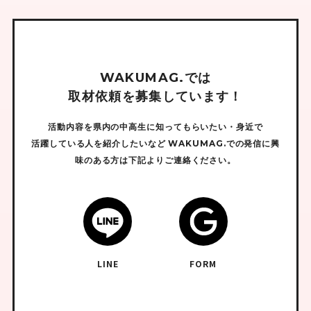
W
A
K
U
M
A
G
.
で
は
取
材
依
頼
を
募
集
し
て
い
ま
す
！
活動内容を県内の中高生に知ってもらいたい・身近で
活躍している人を紹介したいなど
WAKUMAG.での発信に興
味のある方は下記よりご連絡ください。
LINE
FORM