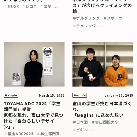
ス」が広げるクライミングの
＃MUXX
＃レコT
＃音楽
...
輪
＃ボルダリング
＃スポーツ
＃チャレンジ
...
March 15, 2025
January 30, 2025
People
People
TOYAMA ADC 2024「学生
富山の学生が挑む日本酒づく
部門賞」受賞
り、
京都を離れ、富山大学で見つ
「Begin」に込めた想い
けた「自分らしいデザイ
＃日本酒
＃富山国際大学
ン」。
＃ビギン
...
＃富山ADC2024
＃学生部門賞