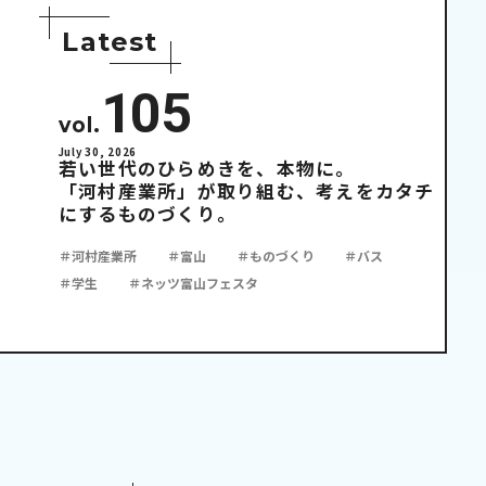
L
a
t
e
s
t
105
vol.
July 30, 2026
若い世代のひらめきを、本物に。
「河村産業所」が取り組む、考えをカタチ
にするものづくり。
＃河村産業所
＃富山
＃ものづくり
＃バス
＃学生
＃ネッツ富山フェスタ