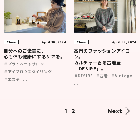
April 30, 2024
April 15, 2024
Place
Place
自分へのご褒美に、
高岡のファッションアイコ
心も体も健康にするケアを。
ン。
カルチャー香る古着屋
＃プライベートサロン
「DESIRE」。
＃アイブロウスタイリング
＃DESIRE
＃古着
＃Vintage
＃エステ
...
...
1
2
Next