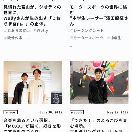
見慣れた富山が、ジオラマの
モータースポーツの世界に挑
世界に。
む
Wallyさんが生み出す「じお
“中学生レーサー”澤田龍征さ
らま富山。」の正体。
ん
＃じおらま富山
＃Wally
＃レーシングカート
＃映像作家
...
＃モータースポーツ
＃中学生
...
June 30, 2025
May 15, 2025
Place
People
音楽を着るという選択。
「できた！」のよろこびを育
「MUXX」が描く、好きを形
む場所。
にするものづくり。
ボルダリングジム「レトラ