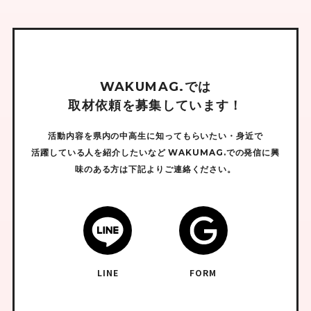
W
A
K
U
M
A
G
.
で
は
取
材
依
頼
を
募
集
し
て
い
ま
す
！
活動内容を県内の中高生に知ってもらいたい・身近で
活躍している人を紹介したいなど
WAKUMAG.での発信に興
味のある方は下記よりご連絡ください。
LINE
FORM