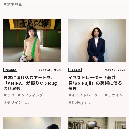
＃清水風花
...
June 30, 2024
May 30, 2024
People
People
日常に溶け込むアートを。
イラストレーター「藤井
「AMINA」が織りなすRug
奏/So Fujii」の美術に浸る
の世界観。
毎日。
＃ラグ
＃タフティング
＃イラストレーター
＃デザイン
＃デザイン
...
＃SoFujii
...