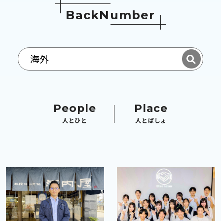
B
a
c
k
N
u
m
b
e
r
People
Place
人とひと
人とばしょ