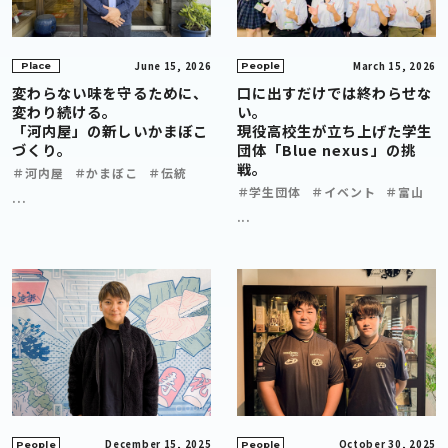
June 15, 2026
March 15, 2026
Place
People
変わらない味を守るために、
口に出すだけでは終わらせな
変わり続ける。
い。
「河内屋」の新しいかまぼこ
現役高校生が立ち上げた学生
づくり。
団体「Blue nexus」の挑
戦。
＃河内屋
＃かまぼこ
＃伝統
＃学生団体
＃イベント
＃富山
...
...
December 15, 2025
October 30, 2025
People
People